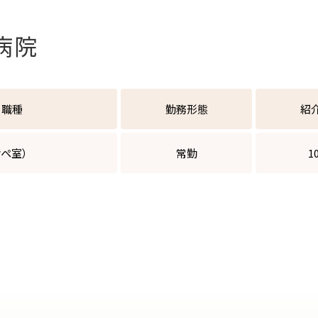
病院
職種
勤務
形態
紹
ペ室）
常勤
1