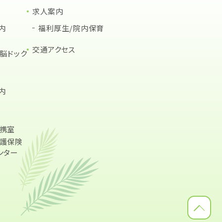
求人案内
内
福利厚生/院内保育
交通アクセス
・脳ドック
内
携室
護保険
ンター
TOPへ戻