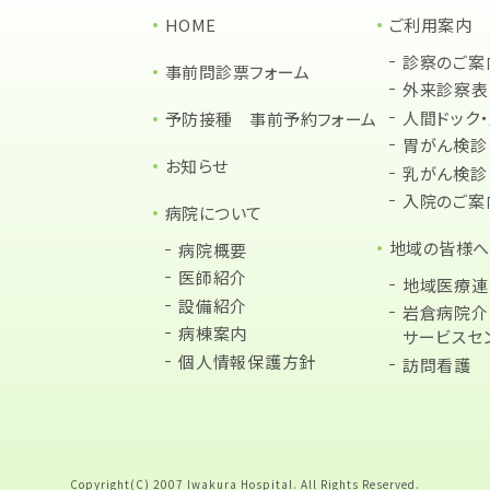
HOME
ご利用案内
診察のご案
事前問診票フォーム
外来診察表
人間ドック
予防接種 事前予約フォーム
胃がん検診
お知らせ
乳がん検診
入院のご案
病院について
地域の皆様へ
病院概要
医師紹介
地域医療連
設備紹介
岩倉病院介
病棟案内
サービスセ
個人情報保護方針
訪問看護
Copyright(C) 2007 Iwakura Hospital. All Rights Reserved.