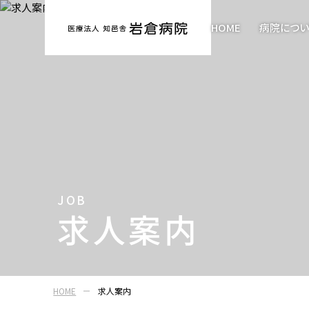
HOME
病院につい
医療法人 知邑舎 岩倉病院
JOB
求人案内
HOME
求人案内